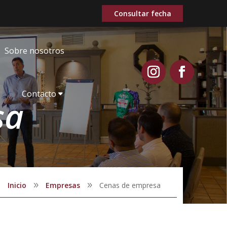
Consultar fecha
S
o
b
r
e
n
o
s
o
t
r
o
s
C
o
n
t
a
c
t
o
sa
Inicio
Empresas
Cenas de empresa
9
9