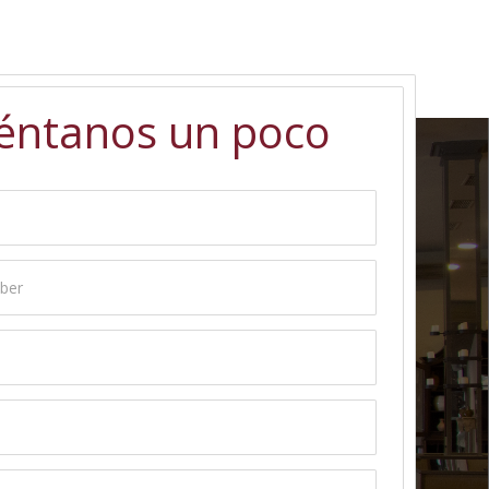
éntanos un poco
ber