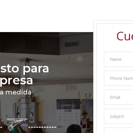
Cu
Name
sto para
presa
Phone Num
 a medida
Email
Subject