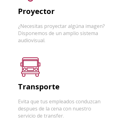
Proyector
¿Necesitas proyectar algúna imagen?
Disponemos de un amplio sistema
audiovisual.
Transporte
Evita que tus empleados conduzcan
despues de la cena con nuestro
servicio de transfer.