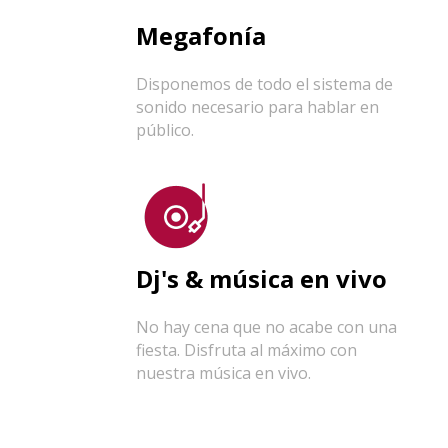
Megafonía
Disponemos de todo el sistema de
sonido necesario para hablar en
público.
Dj's & música en vivo
No hay cena que no acabe con una
fiesta. Disfruta al máximo con
nuestra música en vivo.