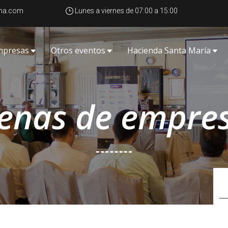
na.com
}
Lunes a viernes de 07:00 a 15:00
m
p
r
e
s
a
s
O
t
r
o
s
e
v
e
n
t
o
s
H
a
c
i
e
n
d
a
S
a
n
t
a
M
a
r
í
a
enas de empre