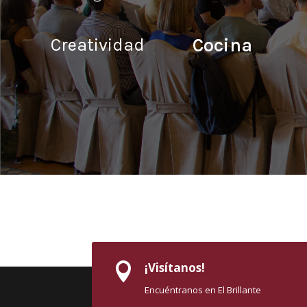
Creatividad
Cocina
¡Visítanos!

Encuéntranos en El Brillante