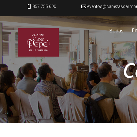

857 755 690

eventos@cabezascarmo
E
B
o
d
a
s
C