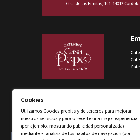
Ctra. de las Ermitas, 101, 14012 Córdob
Em
Cate
Cate
Cate
Cookies
Utilizamos Cookies propias y de terceros para mejorar
nuestros servicios y para ofrecerte una mejor experiencia
(por ejemplo, mostrando publicidad personalizada)
mediante el análisis de tus hábitos de navegación (por